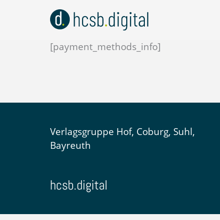
Zum
Inhalt
springen
[payment_methods_info]
Verlagsgruppe Hof, Coburg, Suhl,
Bayreuth
hcsb.digital